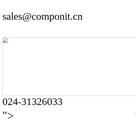
sales@componit.cn
024-31326033
">
辽ICP备14016429号-2